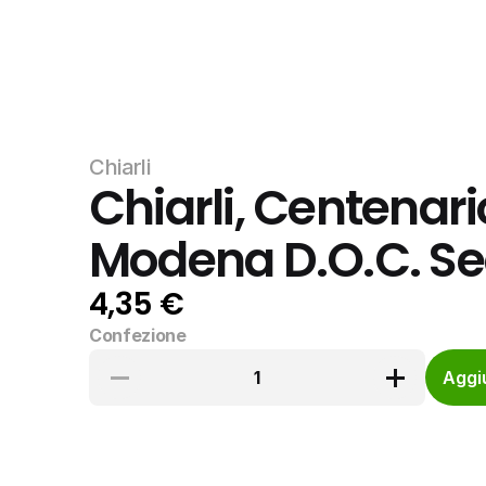
Chiarli
Chiarli, Centenar
Modena D.O.C. Sec
4,35 €
Confezione
1
Aggiu