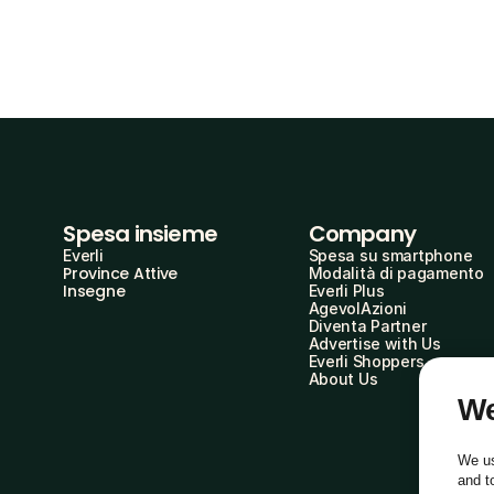
Spesa insieme
Company
Everli
Spesa su smartphone
Province Attive
Modalità di pagamento
Insegne
Everli Plus
AgevolAzioni
Diventa Partner
Advertise with Us
Everli Shoppers
About Us
We
We us
and t