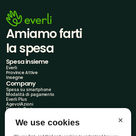
Amiamo farti
la spesa
Spesa insieme
Everli
Province Attive
Insegne
Company
Spesa su smartphone
Modalità di pagamento
Everli Plus
AgevolAzioni
Diventa Partner
Advertise with Us
Everli Shoppers
We use cookies
About Us
Scopri chi siamo
Everli News