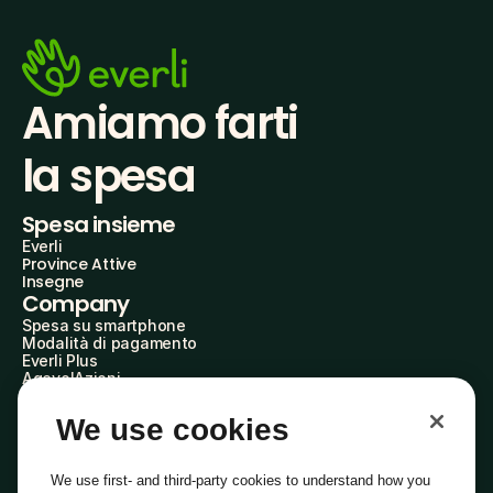
Amiamo farti
la spesa
Spesa insieme
Everli
Province Attive
Insegne
Company
Spesa su smartphone
Modalità di pagamento
Everli Plus
AgevolAzioni
Diventa Partner
Advertise with Us
We use cookies
Everli Shoppers
About Us
Scopri chi siamo
We use first- and third-party cookies to understand how you
Everli News