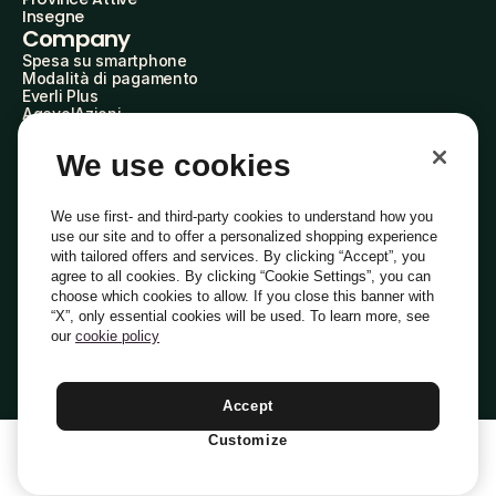
Insegne
Company
Spesa su smartphone
Modalità di pagamento
Everli Plus
AgevolAzioni
Diventa Partner
Advertise with Us
We use cookies
Everli Shoppers
About Us
Scopri chi siamo
We use first- and third-party cookies to understand how you
Everli News
use our site and to offer a personalized shopping experience
Domande frequenti
with tailored offers and services. By clicking “Accept”, you
Lavora con noi
agree to all cookies. By clicking “Cookie Settings”, you can
Diventa Shopper
choose which cookies to allow. If you close this banner with
Investitori
“X”, only essential cookies will be used. To learn more, see
Privacy
Cookie
Preferenze Cookie
Termini e Condizioni
Codice Etico
our
cookie policy
Copyright © 2014-2026 Everli Global Inc.
Italiano
Accept
Customize
1
Aggiungi Al Carrello