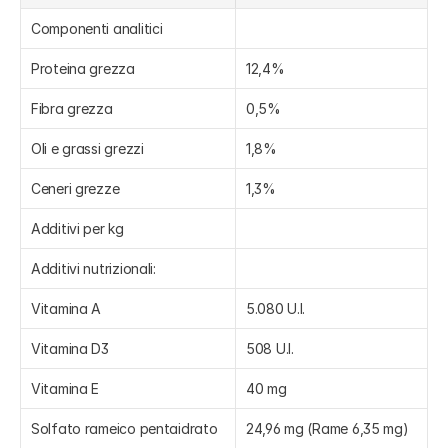
Componenti analitici
Proteina grezza
12,4%
Fibra grezza
0,5%
Oli e grassi grezzi
1,8%
Ceneri grezze
1,3%
Additivi per kg
Additivi nutrizionali:
Vitamina A
5.080 U.I.
Vitamina D3
508 U.I.
Vitamina E
40 mg
Solfato rameico pentaidrato
24,96 mg (Rame 6,35 mg)