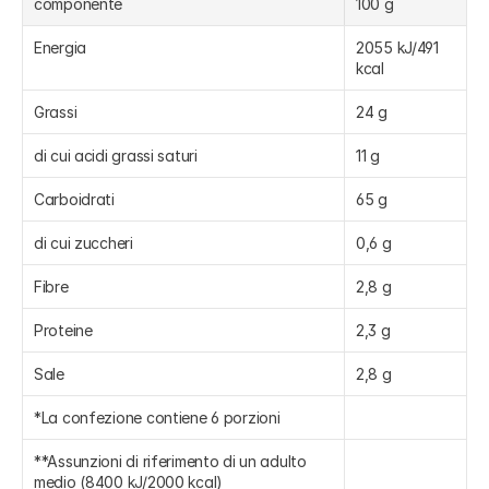
componente
100 g
Energia
2055 kJ/491 
kcal
Grassi
24 g
di cui acidi grassi saturi
11 g
Carboidrati
65 g
di cui zuccheri
0,6 g
Fibre
2,8 g
Proteine
2,3 g
Sale
2,8 g
*La confezione contiene 6 porzioni
**Assunzioni di riferimento di un adulto 
medio (8400 kJ/2000 kcal)