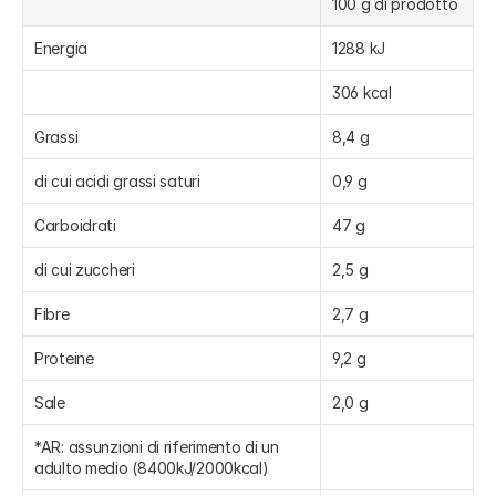
100 g di prodotto
Energia
1288 kJ
306 kcal
Grassi
8,4 g
di cui acidi grassi saturi
0,9 g
Carboidrati
47 g
di cui zuccheri
2,5 g
Fibre
2,7 g
Proteine
9,2 g
Sale
2,0 g
*AR: assunzioni di riferimento di un 
adulto medio (8400kJ/2000kcal)