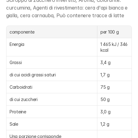
Sciroppo di zucchero invertito, Aroma, Colorante: 
curcumina, Agenti di rivestimento: cera d'api bianca e 
gialla, cera carnauba, Può contenere tracce di latte
componente
per 100 g
Energia
1 465 kJ / 346 
kcal
Grassi
3,4 g
di cui acidi grassi saturi
1,7 g
Carboidrati
75 g
di cui zuccheri
50 g
Proteine
3,0 g
Sale
1,2 g
Una porzione corrisponde 