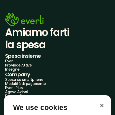
Amiamo farti
la spesa
Spesa insieme
Everli
Province Attive
Insegne
Company
Spesa su smartphone
Modalità di pagamento
Everli Plus
AgevolAzioni
Diventa Partner
Advertise with Us
Everli Shoppers
We use cookies
About Us
Scopri chi siamo