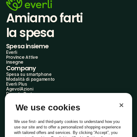
Amiamo farti
la spesa
Spesa insieme
Everli
Province Attive
Insegne
Company
Spesa su smartphone
Modalità di pagamento
Everli Plus
AgevolAzioni
Diventa Partner
Advertise with Us
Everli Shoppers
We use cookies
About Us
Scopri chi siamo
Everli News
We use first- and third-party cookies to understand how you
Domande frequenti
use our site and to offer a personalized shopping experience
Lavora con noi
with tailored offers and services. By clicking “Accept”, you
Diventa Shopper