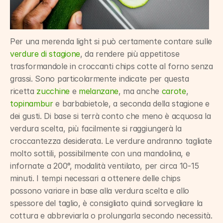
Per una merenda light si può certamente contare sulle 
verdure di stagione
, da rendere più appetitose 
trasformandole in croccanti chips cotte al forno senza 
grassi. Sono particolarmente indicate per questa 
ricetta 
zucchine
 e 
melanzane
, ma anche 
carote
, 
topinambur
 e barbabietole, a seconda della stagione e 
dei gusti. Di base si terrà conto che meno è acquosa la 
verdura scelta, più facilmente si raggiungerà la 
croccantezza desiderata. Le verdure andranno tagliate 
molto sottili, possibilmente con una mandolina, e 
infornate a 200°, modalità ventilato, per circa 10-15 
minuti. I tempi necessari a ottenere delle chips 
possono variare in base alla verdura scelta e allo 
spessore del taglio, è consigliato quindi sorvegliare la 
cottura e abbreviarla o prolungarla secondo necessità. 