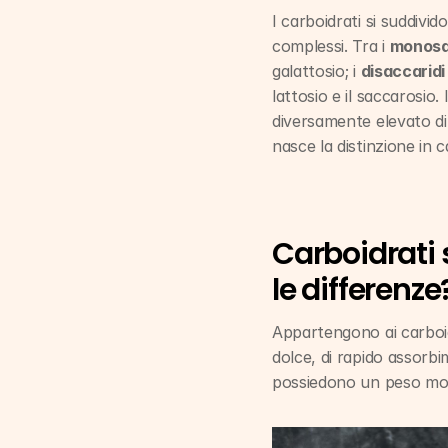
I carboidrati si suddivid
complessi. Tra i 
monosa
galattosio; i 
disaccaridi
lattosio e il saccarosio. I
diversamente elevato di 
nasce la distinzione in c
Carboidrati 
le differenze
Appartengono ai carboidr
dolce, di rapido assorbim
possiedono un peso mole