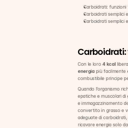
Carboidrati: funzioni 
Carboidrati semplici 
Carboidrati semplici e
Carboidrati: 
Con le loro 
4 kcal
 libe
energia
 più facilmente 
combustibile principe p
Quando l’organismo richie
epatiche e muscolari di 
e immagazzinamento del 
convertito in grasso e v
adeguate di carboidrati,
ricavare energia solo da