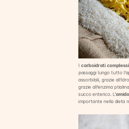
I 
carboidrati complessi
passaggi lungo tutto l’a
assorbibili, grazie all’i
grazie all’enzima ptialin
succo enterico. L’
amid
importante nella dieta 