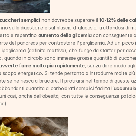
zuccheri semplici
 non dovrebbe superare il 
10-12% delle cal
nno sulla digestione e sul rilascio di glucosio: trattandosi di 
etto e repentino 
aumento della glicemia
arte del pancreas per contrastare l’iperglicemia. Ad un picco i
poglicemia (definita reattiva), che funge da starter per acce
a, quando in circolo sono immesse grosse quantità di zuccheri
 avverte fame molto più rapidamente
, senza dare modo agli z
a scopo energetico. Si tende pertanto a introdurre molte più c
e se ne riesca a bruciare. Il protrarsi nel tempo di queste azio
ondanti quantità di carboidrati semplici facilita l’
accumulo
uni casi, anche dell’obesità, con tutte le conseguenze patolog
ca).