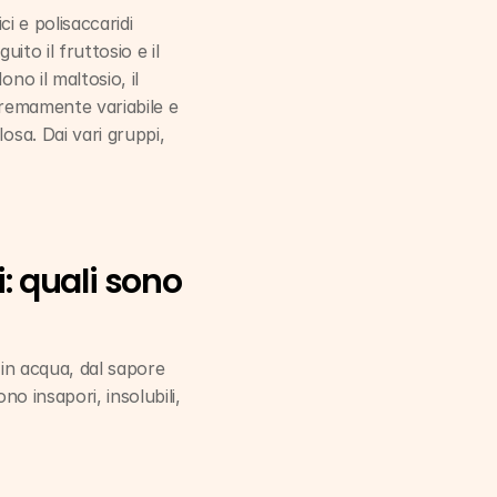
i e polisaccaridi 
ito il fruttosio e il 
o il maltosio, il 
remamente variabile e 
sa. Dai vari gruppi, 
 quali sono 
in acqua, dal sapore 
o insapori, insolubili, 