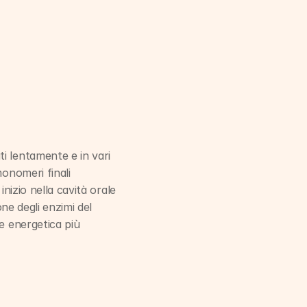
i lentamente e in vari 
onomeri finali 
nizio nella cavità orale 
ne degli enzimi del 
e energetica più 