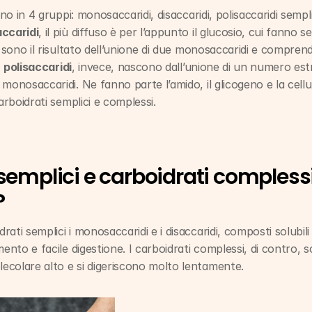
ono in 4 gruppi: monosaccaridi, disaccaridi, polisaccaridi semplic
ccaridi
, il più diffuso è per l’appunto il glucosio, cui fanno segu
 sono il risultato dell’unione di due monosaccaridi e comprendon
 
polisaccaridi
, invece, nascono dall’unione di un numero est
monosaccaridi. Ne fanno parte l’amido, il glicogeno e la cellulo
arboidrati semplici e complessi.
semplici e carboidrati complessi:
?
ati semplici i monosaccaridi e i disaccaridi, composti solubili 
ento e facile digestione. I carboidrati complessi, di contro, son
colare alto e si digeriscono molto lentamente.