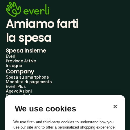
Amiamo farti
la spesa
Spesa insieme
Everli
Province Attive
Insegne
Company
Spesa su smartphone
Modalità di pagamento
Everli Plus
AgevolAzioni
Diventa Partner
Advertise with Us
Everli Shoppers
We use cookies
About Us
Scopri chi siamo
Everli News
We use first- and third-party cookies to understand how you
Domande frequenti
use our site and to offer a personalized shopping experience