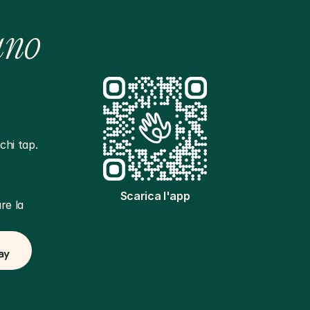
ano
hi tap. 
Scarica l'app
e la 