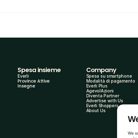
Spesa insieme
Company
Everli
Spesa su smartphone
Province Attive
Modalità di pagamento
Insegne
Everli Plus
AgevolAzioni
Diventa Partner
Advertise with Us
Everli Shoppers
About Us
We
We us