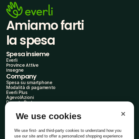
Amiamo farti
la spesa
Spesa insieme
Everli
Province Attive
Insegne
Company
Spesa su smartphone
Modalità di pagamento
Everli Plus
AgevolAzioni
Diventa Partner
Advertise with Us
Everli Shoppers
We use cookies
About Us
Scopri chi siamo
Everli News
We use first- and third-party cookies to understand how you
Domande frequenti
use our site and to offer a personalized shopping experience