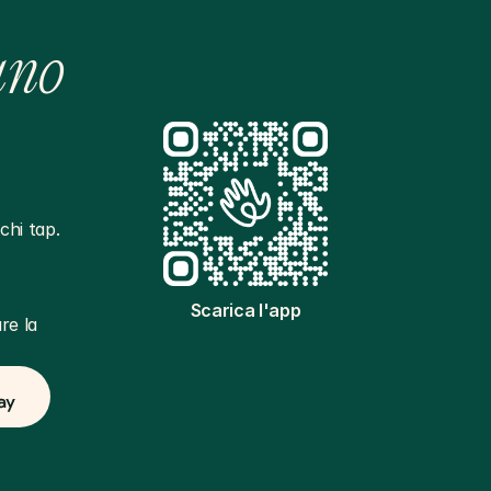
ano
hi tap. 
Scarica l'app
e la 