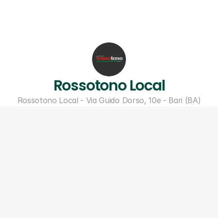
Rossotono Local
Rossotono Local - Via Guido Dorso, 10e - Bari (BA)