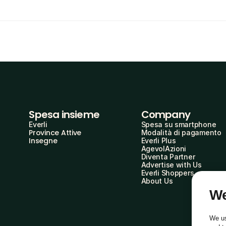
Spesa insieme
Company
Everli
Spesa su smartphone
Province Attive
Modalità di pagamento
Insegne
Everli Plus
AgevolAzioni
Diventa Partner
Advertise with Us
Everli Shoppers
About Us
We
We us