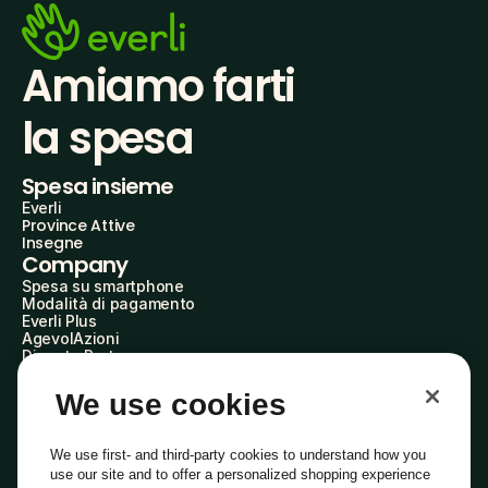
Amiamo farti
la spesa
Spesa insieme
Everli
Province Attive
Insegne
Company
Spesa su smartphone
Modalità di pagamento
Everli Plus
AgevolAzioni
Diventa Partner
Advertise with Us
Everli Shoppers
We use cookies
About Us
Scopri chi siamo
Everli News
We use first- and third-party cookies to understand how you
Domande frequenti
use our site and to offer a personalized shopping experience
Lavora con noi