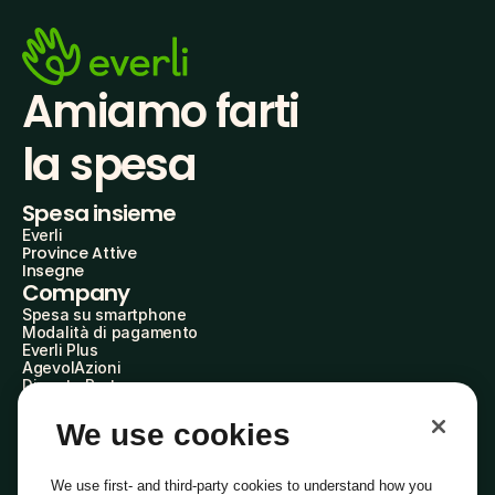
Amiamo farti
la spesa
Spesa insieme
Everli
Province Attive
Insegne
Company
Spesa su smartphone
Modalità di pagamento
Everli Plus
AgevolAzioni
Diventa Partner
Advertise with Us
Everli Shoppers
We use cookies
About Us
Scopri chi siamo
Everli News
We use first- and third-party cookies to understand how you