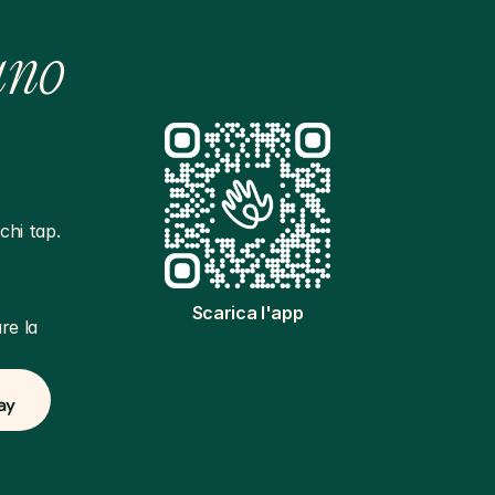
ano
hi tap. 
Scarica l'app
e la 