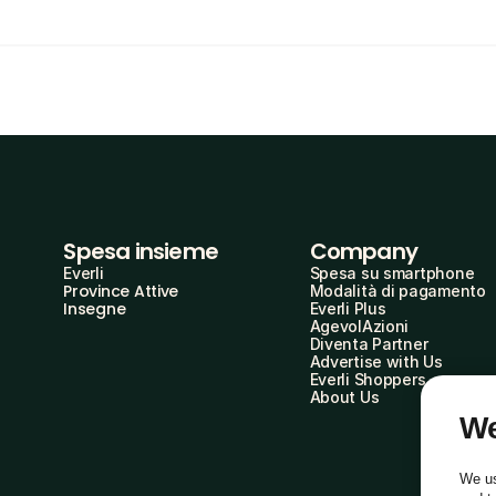
Spesa insieme
Company
Everli
Spesa su smartphone
Province Attive
Modalità di pagamento
Insegne
Everli Plus
AgevolAzioni
Diventa Partner
Advertise with Us
Everli Shoppers
About Us
We
We us