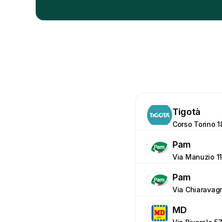
Tigotà
Corso Torino 1
Pam
Via Manuzio 11
Pam
Via Chiaravag
MD