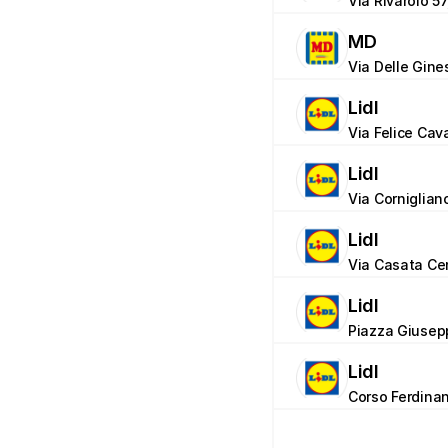
Via Rivarolo 5
MD
Via Delle Gine
Lidl
Via Felice Cava
Lidl
Via Corniglian
Lidl
Via Casata Cen
Lidl
Piazza Giusepp
Lidl
Corso Ferdina