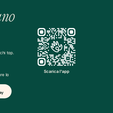
ano
hi tap. 
Scarica l'app
e la 