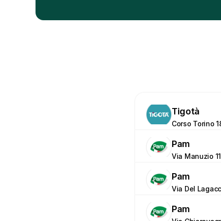
Tigotà
Corso Torino 1
Pam
Via Manuzio 11
Pam
Via Del Lagacc
Pam