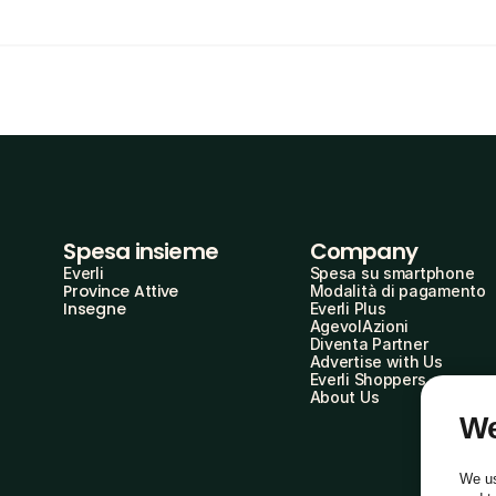
Spesa insieme
Company
Everli
Spesa su smartphone
Province Attive
Modalità di pagamento
Insegne
Everli Plus
AgevolAzioni
Diventa Partner
Advertise with Us
Everli Shoppers
About Us
We
We us