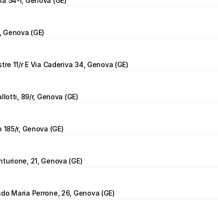
na 54-r, Genova (GE)
7, Genova (GE)
stre 11/r E Via Caderiva 34, Genova (GE)
llotti, 89/r, Genova (GE)
o 185/r, Genova (GE)
turione, 21, Genova (GE)
ndo Maria Perrone, 26, Genova (GE)