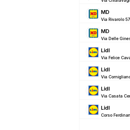
Via Chiaravag
MD
Via Rivarolo 5
MD
Via Delle Gine
Lidl
Via Felice Cava
Lidl
Via Corniglian
Lidl
Via Casata Cen
Lidl
Corso Ferdina