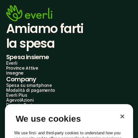
Amiamo farti
la spesa
Spesa insieme
Everli
Province Attive
Insegne
Company
Spesa su smartphone
Modalità di pagamento
Everli Plus
AgevolAzioni
Diventa Partner
Advertise with Us
Everli Shoppers
We use cookies
About Us
Scopri chi siamo
Everli News
We use first- and third-party cookies to understand how you
Domande frequenti