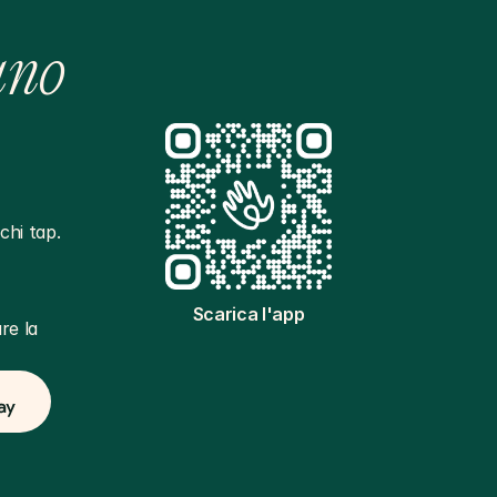
ano
hi tap. 
Scarica l'app
e la 