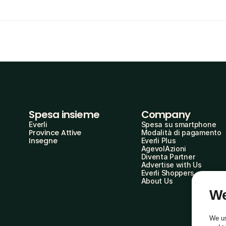
Spesa insieme
Company
Everli
Spesa su smartphone
Province Attive
Modalità di pagamento
Insegne
Everli Plus
AgevolAzioni
Diventa Partner
Advertise with Us
Everli Shoppers
About Us
We
We us