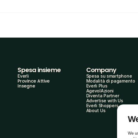
Spesa insieme
Company
Everli
Spesa su smartphone
Province Attive
Modalità di pagamento
Insegne
Everli Plus
AgevolAzioni
Diventa Partner
Advertise with Us
Everli Shoppers
About Us
We
We us