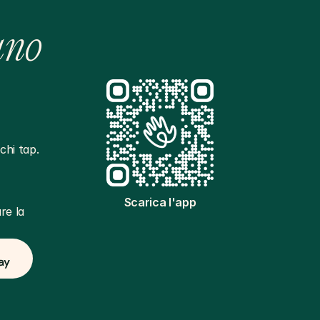
ano
hi tap. 
Scarica l'app
e la 