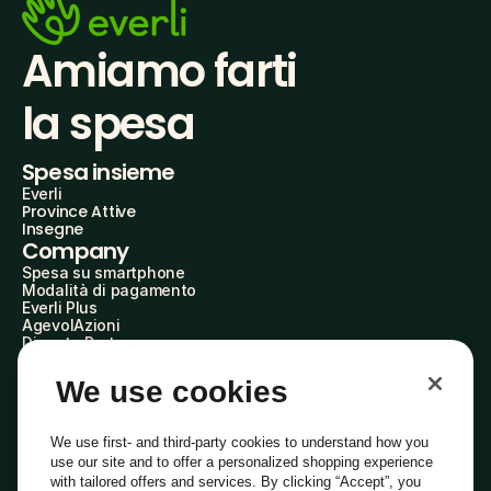
Amiamo farti
la spesa
Spesa insieme
Everli
Province Attive
Insegne
Company
Spesa su smartphone
Modalità di pagamento
Everli Plus
AgevolAzioni
Diventa Partner
Advertise with Us
Everli Shoppers
We use cookies
About Us
Scopri chi siamo
Everli News
We use first- and third-party cookies to understand how you
Domande frequenti
use our site and to offer a personalized shopping experience
Lavora con noi
with tailored offers and services. By clicking “Accept”, you