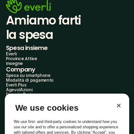
Amiamo farti
la spesa
Spesa insieme
Everli
Province Attive
Insegne
Company
Spesa su smartphone
Modalità di pagamento
Everli Plus
AgevolAzioni
Diventa Partner
Advertise with Us
Everli Shoppers
We use cookies
About Us
Scopri chi siamo
Everli News
We use first- and third-party cookies to understand how you
Domande frequenti
use our site and to offer a personalized shopping experience
Lavora con noi
with tailored offers and services. By clicking “Accept”, you