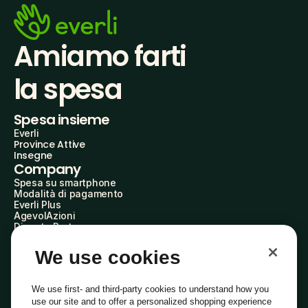
Amiamo farti
la spesa
Spesa insieme
Everli
Province Attive
Insegne
Company
Spesa su smartphone
Modalità di pagamento
Everli Plus
AgevolAzioni
Diventa Partner
Advertise with Us
Everli Shoppers
We use cookies
About Us
Scopri chi siamo
Everli News
We use first- and third-party cookies to understand how you
Domande frequenti
use our site and to offer a personalized shopping experience