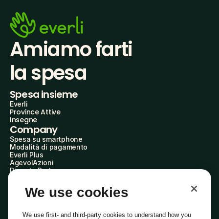
Amiamo farti
la spesa
Spesa insieme
Everli
Province Attive
Insegne
Company
Spesa su smartphone
Modalità di pagamento
Everli Plus
AgevolAzioni
Diventa Partner
Advertise with Us
Everli Shoppers
We use cookies
About Us
Scopri chi siamo
Everli News
We use first- and third-party cookies to understand how you