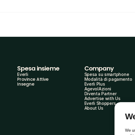
Spesa insieme
Company
Everli
Spesa su smartphone
Province Attive
Modalità di pagamento
Insegne
Everli Plus
AgevolAzioni
Diventa Partner
Advertise with Us
Everli Shoppers
About Us
We
We us