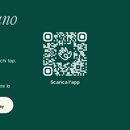
ano
hi tap. 
Scarica l'app
e la 