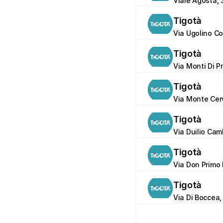
Viale Agosta, 
Tigotà
Via Ugolino Con
Tigotà
Via Monti Di P
Tigotà
Via Monte Cerv
Tigotà
Via Duilio Cam
Tigotà
Via Don Primo 
Tigotà
Via Di Boccea,