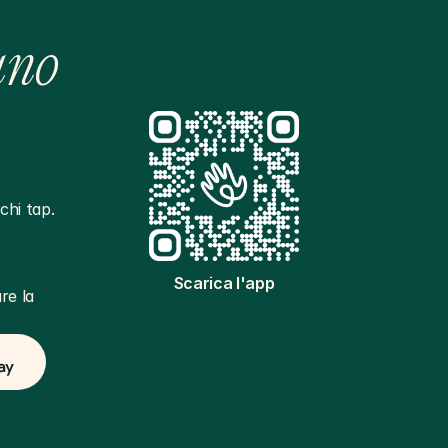
ano
hi tap. 
Scarica l'app
e la 