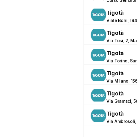
Corso Sempione
Tigotà
Viale Borri, 18
Tigotà
Via Tosi, 2, M
Tigotà
Via Torino, Sa
Tigotà
Via Milano, 1
Tigotà
Via Gramsci, 5
Tigotà
Via Ambrosoli, 