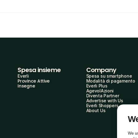
Spesa insieme
Company
Everli
Spesa su smartphone
Province Attive
Modalità di pagamento
Insegne
Everli Plus
AgevolAzioni
Diventa Partner
Advertise with Us
Everli Shoppers
About Us
We
We us