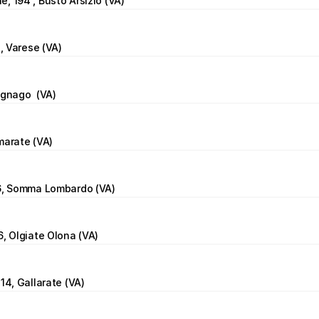
, 194 , Busto Arsizio (VA)
4, Varese (VA)
agnago  (VA)
marate (VA)
56, Somma Lombardo (VA)
6, Olgiate Olona (VA)
14, Gallarate (VA)