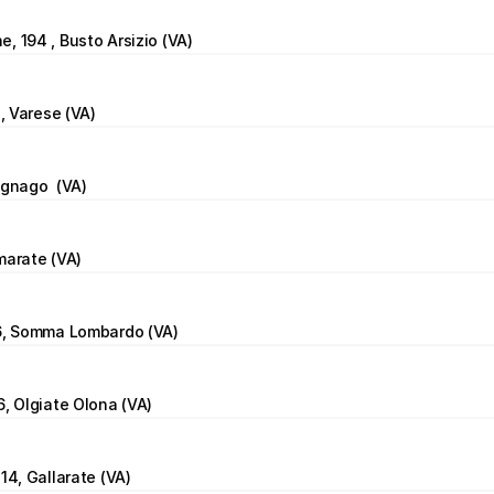
, 194 , Busto Arsizio (VA)
4, Varese (VA)
agnago  (VA)
marate (VA)
56, Somma Lombardo (VA)
6, Olgiate Olona (VA)
14, Gallarate (VA)