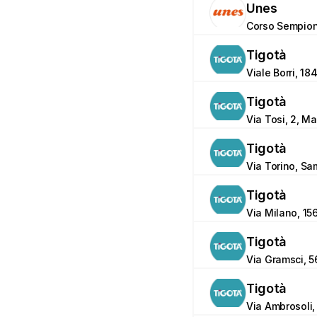
Unes
Corso Sempione
Tigotà
Viale Borri, 18
Tigotà
Via Tosi, 2, M
Tigotà
Via Torino, Sa
Tigotà
Via Milano, 1
Tigotà
Via Gramsci, 5
Tigotà
Via Ambrosoli, 