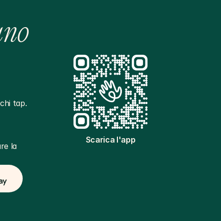
ano
hi tap. 
Scarica l'app
e la 