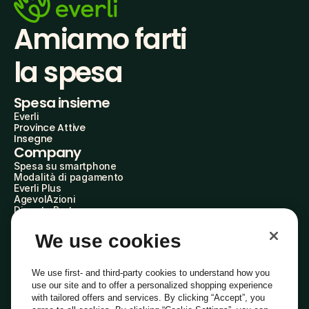
Amiamo farti
la spesa
Spesa insieme
Everli
Province Attive
Insegne
Company
Spesa su smartphone
Modalità di pagamento
Everli Plus
AgevolAzioni
Diventa Partner
Advertise with Us
Everli Shoppers
We use cookies
About Us
Scopri chi siamo
Everli News
We use first- and third-party cookies to understand how you
Domande frequenti
use our site and to offer a personalized shopping experience
Lavora con noi
with tailored offers and services. By clicking “Accept”, you
Diventa Shopper