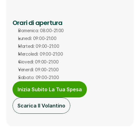
Orari di apertura
Domenica: 08:00-21:00
Lunedì: 09:00-21:00
Martedì: 09:00-21:00
Mercoledì: 09:00-21:00
Giovedì: 09:00-21:00
Venerdì: 09:00-21:00
Sabato: 09:00-21:00
Inizia Subito La Tua Spesa
Scarica Il Volantino