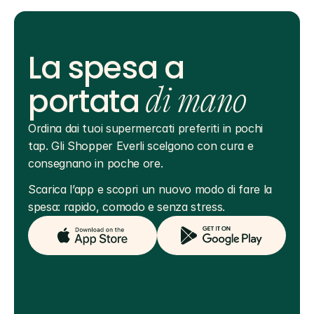
La spesa a
portata
di mano
Ordina dai tuoi supermercati preferiti in pochi 
tap. Gli Shopper Everli scelgono con cura e 
consegnano in poche ore.
Scarica l’app e scopri un nuovo modo di fare la 
spesa: rapido, comodo e senza stress.