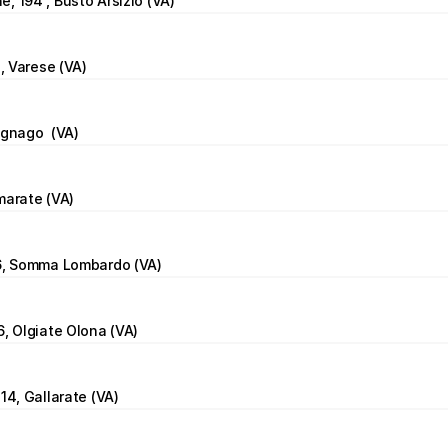
, 194 , Busto Arsizio (VA)
4, Varese (VA)
agnago  (VA)
marate (VA)
56, Somma Lombardo (VA)
6, Olgiate Olona (VA)
14, Gallarate (VA)