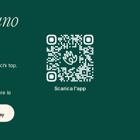
ano
hi tap. 
Scarica l'app
e la 