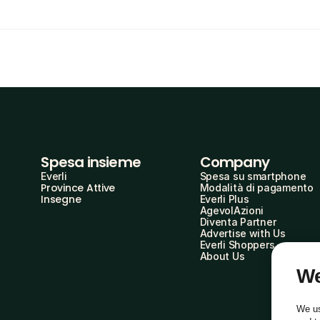
Spesa insieme
Company
Everli
Spesa su smartphone
Province Attive
Modalità di pagamento
Insegne
Everli Plus
AgevolAzioni
Diventa Partner
Advertise with Us
Everli Shoppers
About Us
We
We us