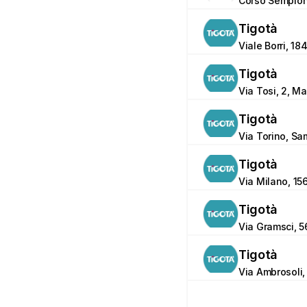
Corso Sempione
Tigotà
Viale Borri, 18
Tigotà
Via Tosi, 2, M
Tigotà
Via Torino, Sa
Tigotà
Via Milano, 1
Tigotà
Via Gramsci, 5
Tigotà
Via Ambrosoli, 