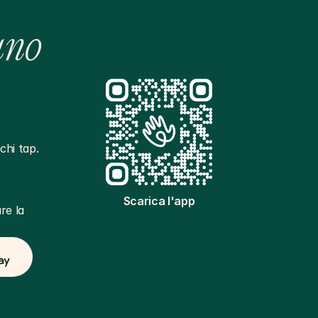
ano
hi tap. 
Scarica l'app
e la 