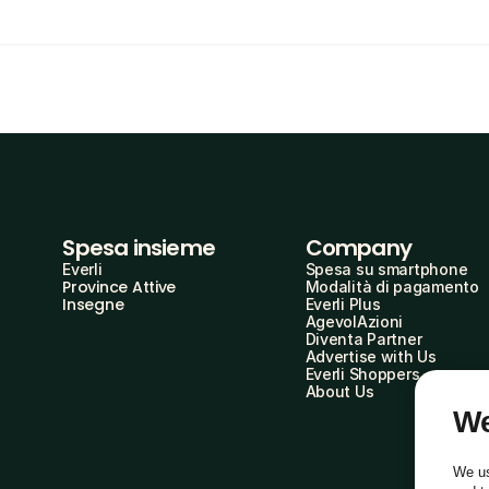
Spesa insieme
Company
Everli
Spesa su smartphone
Province Attive
Modalità di pagamento
Insegne
Everli Plus
AgevolAzioni
Diventa Partner
Advertise with Us
Everli Shoppers
About Us
We
We us