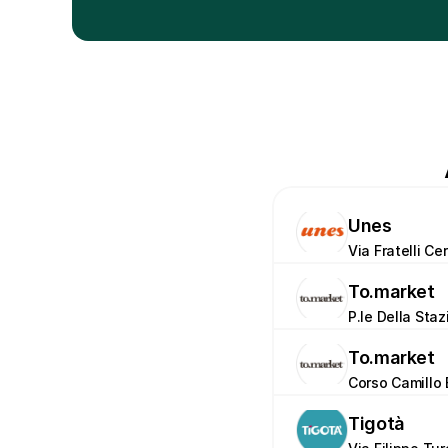
Unes
Via Fratelli Cer
To.market
P.le Della Staz
To.market
Corso Camillo 
Tigotà