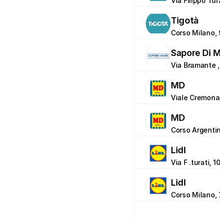
Via Filippo Tur
Tigotà
Corso Milano, 
Sapore Di 
Via Bramante , 
MD
Viale Cremona 
MD
Corso Argentin
Lidl
Via F .turati, 
Lidl
Corso Milano, 