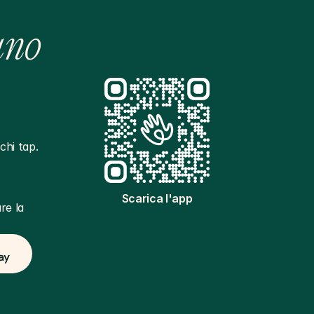
ano
hi tap. 
Scarica l'app
e la 