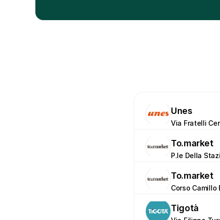
Unes
Via Fratelli Cer
To.market
P.le Della Staz
To.market
Corso Camillo 
Tigotà