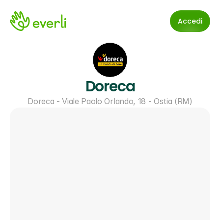
Accedi
Doreca
Doreca - Viale Paolo Orlando, 18 - Ostia (RM)