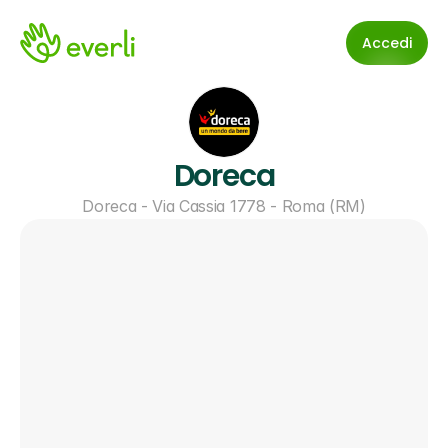
Accedi
Doreca
Doreca - Via Cassia 1778 - Roma (RM)