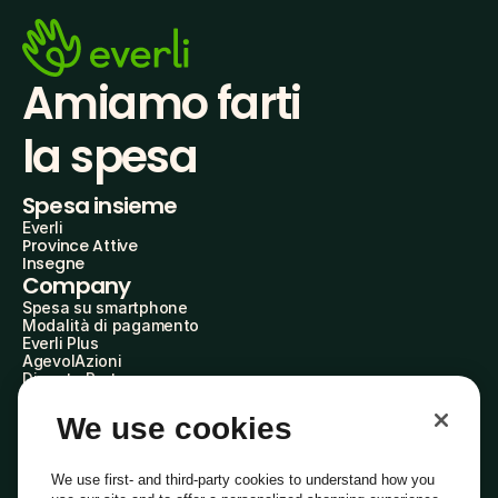
Amiamo farti
la spesa
Spesa insieme
Everli
Province Attive
Insegne
Company
Spesa su smartphone
Modalità di pagamento
Everli Plus
AgevolAzioni
Diventa Partner
Advertise with Us
Everli Shoppers
We use cookies
About Us
Scopri chi siamo
Everli News
We use first- and third-party cookies to understand how you
Domande frequenti