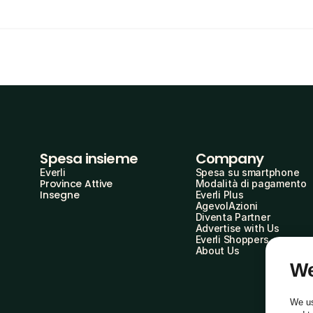
Spesa insieme
Company
Everli
Spesa su smartphone
Province Attive
Modalità di pagamento
Insegne
Everli Plus
AgevolAzioni
Diventa Partner
Advertise with Us
Everli Shoppers
About Us
We
We us