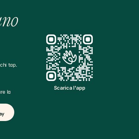
ano
hi tap. 
Scarica l'app
e la 