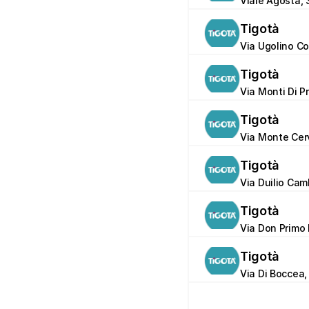
Viale Agosta, 
Tigotà
Via Ugolino Con
Tigotà
Via Monti Di P
Tigotà
Via Monte Cerv
Tigotà
Via Duilio Cam
Tigotà
Via Don Primo 
Tigotà
Via Di Boccea,