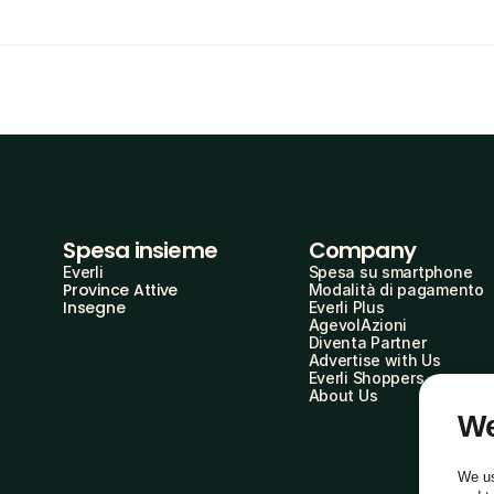
Spesa insieme
Company
Everli
Spesa su smartphone
Province Attive
Modalità di pagamento
Insegne
Everli Plus
AgevolAzioni
Diventa Partner
Advertise with Us
Everli Shoppers
About Us
We
We us