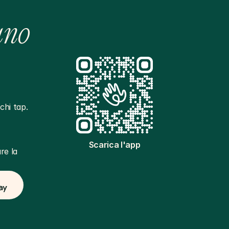
ano
hi tap. 
Scarica l'app
e la 