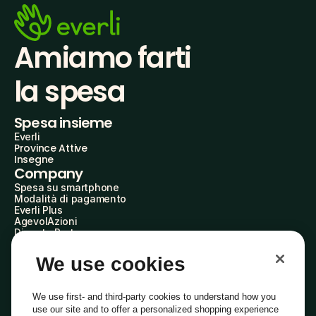
Amiamo farti
la spesa
Spesa insieme
Everli
Province Attive
Insegne
Company
Spesa su smartphone
Modalità di pagamento
Everli Plus
AgevolAzioni
Diventa Partner
Advertise with Us
Everli Shoppers
We use cookies
About Us
Scopri chi siamo
Everli News
We use first- and third-party cookies to understand how you
Domande frequenti
use our site and to offer a personalized shopping experience