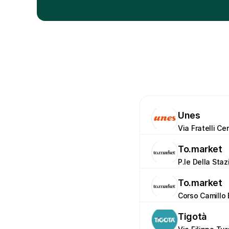
Unes
Via Fratelli Cer
To.market
P.le Della Staz
To.market
Corso Camillo 
Tigotà