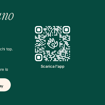
ano
hi tap. 
Scarica l'app
e la 