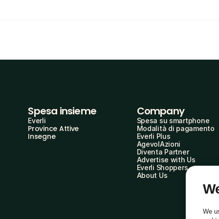
Spesa insieme
Company
Everli
Spesa su smartphone
Province Attive
Modalità di pagamento
Insegne
Everli Plus
AgevolAzioni
Diventa Partner
Advertise with Us
Everli Shoppers
About Us
We
We us