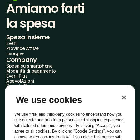
Amiamo farti
la spesa
Spesa insieme
Everli
Province Attive
Insegne
Company
Spesa su smartphone
Modalità di pagamento
Everli Plus
AgevolAzioni
Diventa Partner
Advertise with Us
Everli Shoppers
We use cookies
About Us
Scopri chi siamo
Everli News
We use first- and third-party cookies to understand how you
Domande frequenti
use our site and to offer a personalized shopping experience
Lavora con noi
with tailored offers and services. By clicking “Accept”, you
Diventa Shopper
agree to all cookies. By clicking “Cookie Settings”, you can
Investitori
choose which cookies to allow. If you close this banner with
Privacy
Cookie
Preferenze Cookie