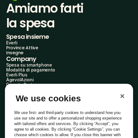
Amiamo farti
la spesa
Spesa insieme
Everli
Province Attive
Insegne
Company
Spesa su smartphone
Modalità di pagamento
Everli Plus
AgevolAzioni
Diventa Partner
Advertise with Us
Everli Shoppers
We use cookies
About Us
Scopri chi siamo
Everli News
We use first- and third-party cookies to understand how you
Domande frequenti
use our site and to offer a personalized shopping experience
Lavora con noi
with tailored offers and services. By clicking “Accept”, you
Diventa Shopper
agree to all cookies. By clicking “Cookie Settings”, you can
Investitori
choose which cookies to allow. If you close this banner with
Privacy
Cookie
Preferenze Cookie