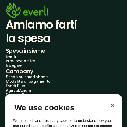
Amiamo farti
la spesa
Spesa insieme
Everli
Province Attive
Insegne
Company
Spesa su smartphone
Modalità di pagamento
Everli Plus
AgevolAzioni
Diventa Partner
Advertise with Us
Everli Shoppers
We use cookies
About Us
Scopri chi siamo
Everli News
We use first- and third-party cookies to understand how you
Domande frequenti
use our site and to offer a personalized shopping experience