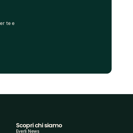
r te e 
Scopri chi siamo
Everli News