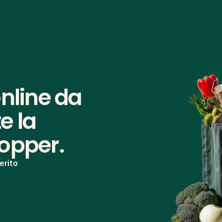
nline da 
 la 
hopper.
erito