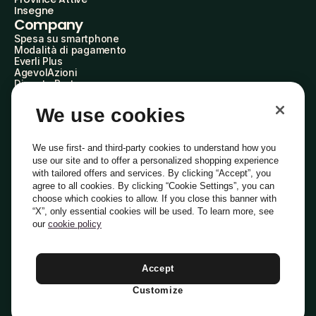
Insegne
Company
Spesa su smartphone
Modalità di pagamento
Everli Plus
AgevolAzioni
Diventa Partner
Advertise with Us
Everli Shoppers
We use cookies
About Us
Scopri chi siamo
Everli News
We use first- and third-party cookies to understand how you
Domande frequenti
use our site and to offer a personalized shopping experience
Lavora con noi
with tailored offers and services. By clicking “Accept”, you
Diventa Shopper
agree to all cookies. By clicking “Cookie Settings”, you can
Investitori
choose which cookies to allow. If you close this banner with
Privacy
Cookie
Preferenze Cookie
“X”, only essential cookies will be used. To learn more, see
Termini e Condizioni
Codice Etico
our
cookie policy
Indirizzo PEC: everli@pec.it - indirizzo DPO: dpo@everli.com
Copyright © 2014-2026 Everli Global Inc.
Italiano
Accept
Customize