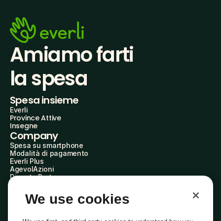
Amiamo farti
la spesa
Spesa insieme
Everli
Province Attive
Insegne
Company
Spesa su smartphone
Modalità di pagamento
Everli Plus
AgevolAzioni
Diventa Partner
Advertise with Us
Everli Shoppers
We use cookies
About Us
Scopri chi siamo
Everli News