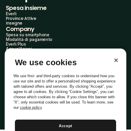
Spesa insieme
Everli
Province Attive
Insegne
Company
Spesa su smartphone
Modalità di pagamento
Everli Plus
AgevolAzioni
Diventa Partner
Advertise with Us
We use cookies
Everli Shoppers
About Us
Scopri chi siamo
We use first- and third-party cookies to understand how you
Everli News
use our site and to offer a personalized shopping experience
Domande frequenti
with tailored offers and services. By clicking “Accept”, you
Lavora con noi
agree to all cookies. By clicking “Cookie Settings”, you can
Diventa Shopper
choose which cookies to allow. If you close this banner with
Investitori
“X”, only essential cookies will be used. To learn more, see
Privacy
Cookie
Preferenze Cookie
Termini e Condizioni
Codice Etico
our
cookie policy
Copyright © 2014-2026 Everli Global Inc.
Italiano
Accept