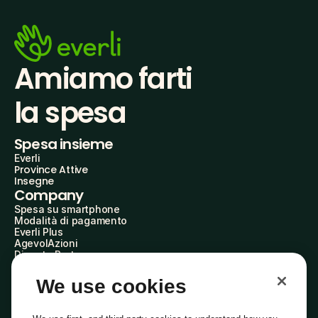
Amiamo farti
la spesa
Spesa insieme
Everli
Province Attive
Insegne
Company
Spesa su smartphone
Modalità di pagamento
Everli Plus
AgevolAzioni
Diventa Partner
Advertise with Us
Everli Shoppers
We use cookies
About Us
Scopri chi siamo
Everli News