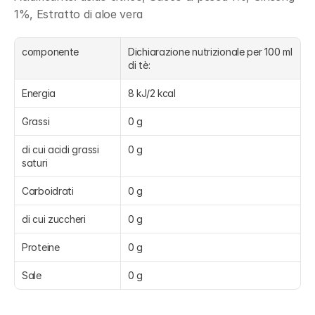
1%, Estratto di aloe vera
componente
Dichiarazione nutrizionale per 100 ml 
di tè:
Energia
8 kJ/2 kcal
Grassi
0 g
di cui acidi grassi 
0 g
saturi
Carboidrati
0 g
di cui zuccheri
0 g
Proteine
0 g
Sale
0 g