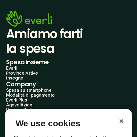
Amiamo farti
la spesa
Spesa insieme
Everli
Province Attive
Insegne
Company
Spesa su smartphone
Modalità di pagamento
Everli Plus
AgevolAzioni
Diventa Partner
Advertise with Us
Everli Shoppers
We use cookies
About Us
Scopri chi siamo
Everli News